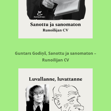
Guntars Godiņš, Sanottu ja sanomaton –
Runoilijan CV