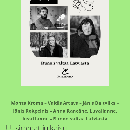
Monta Kroma – Valdis Artavs – Jānis Baltvilks –
Jānis Rokpelnis – Anna Rancāne, Luvallanne,
luvattanne – Runon valtaa Latviasta
Uusimmat julkaisut