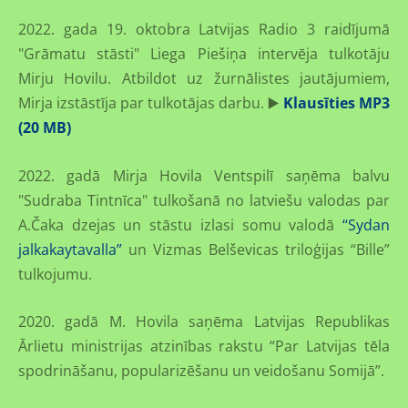
2022. gada 19. oktobra Latvijas Radio 3 raidījumā
"Grāmatu stāsti" Liega Piešiņa intervēja tulkotāju
Mirju Hovilu. Atbildot uz žurnālistes jautājumiem,
Mirja izstāstīja par tulkotājas darbu. ▶️
Klausīties MP3
(20 MB)
2022. gadā Mirja Hovila Ventspilī saņēma balvu
"Sudraba Tintnīca" tulkošanā no latviešu valodas par
A.Čaka dzejas un stāstu izlasi somu valodā
“Sydan
jalkakaytavalla”
un Vizmas Belševicas triloģijas “Bille”
tulkojumu.
2020. gadā M. Hovila saņēma Latvijas Republikas
Ārlietu ministrijas atzinības rakstu “Par Latvijas tēla
spodrināšanu, popularizēšanu un veidošanu Somijā”.