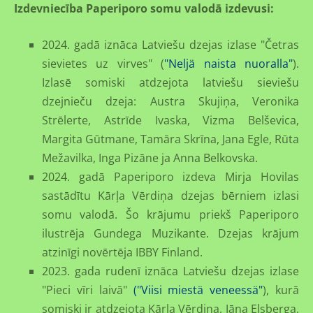
Izdevniecība Paperiporo somu valodā izdevusi:
2024. gadā iznāca Latviešu dzejas izlase "Četras
sievietes uz virves" (
"Neljä naista nuoralla"
).
Izlasē somiski atdzejota latviešu sieviešu
dzejnieču dzeja: Austra Skujiņa, Veronika
Strēlerte, Astrīde Ivaska, Vizma Belševica,
Margita Gūtmane, Tamāra Skrīna, Jana Egle, Rūta
Mežavilka, Inga Pizāne ja Anna Belkovska.
2024. gadā Paperiporo izdeva Mirja Hovilas
sastādītu Kārļa Vērdiņa dzejas bērniem izlasi
somu valodā. Šo krājumu priekš Paperiporo
ilustrēja Gundega Muzikante. Dzejas krājum
atzinīgi novērtēja IBBY Finland.
2023. gada rudenī iznāca Latviešu dzejas izlase
"Pieci vīri laivā"
("Viisi miestä veneessä"
), kurā
somiski ir atdzejota Kārļa Vērdiņa, Jāņa Elsberga,