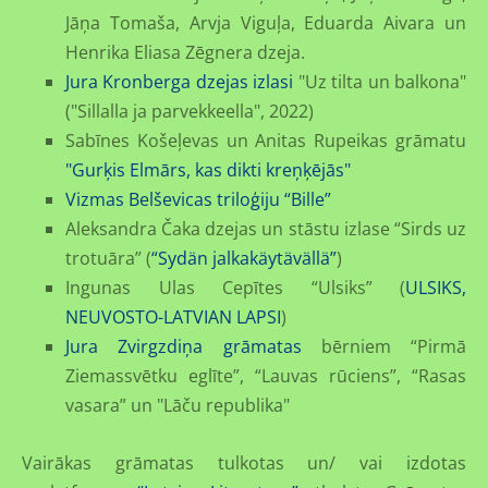
Jāņa Tomaša, Arvja Viguļa, Eduarda Aivara un
Henrika Eliasa Zēgnera dzeja.
Jura Kronberga dzejas izlasi
"Uz tilta un balkona"
("Sillalla ja parvekkeella", 2022)
Sabīnes Košeļevas un Anitas Rupeikas grāmatu
"Gurķis Elmārs, kas dikti kreņķējās"
Vizmas Belševicas triloģiju “Bille”
Aleksandra Čaka dzejas un stāstu izlase “Sirds uz
trotuāra” (
“Sydän jalkakäytävällä”
)
Ingunas Ulas Cepītes “Ulsiks” (
ULSIKS,
NEUVOSTO-LATVIAN LAPSI
)
Jura Zvirgzdiņa grāmatas
bērniem “Pirmā
Ziemassvētku eglīte”, “Lauvas rūciens”, “Rasas
vasara” un "Lāču republika"
Vairākas grāmatas tulkotas un/ vai izdotas