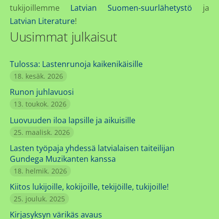
tukijoillemme
Latvian Suomen-suurlähetystö
ja
Latvian Literature
!
Uusimmat julkaisut
Tulossa: Lastenrunoja kaikenikäisille
18. kesäk. 2026
Runon juhlavuosi
13. toukok. 2026
Luovuuden iloa lapsille ja aikuisille
25. maalisk. 2026
Lasten työpaja yhdessä latvialaisen taiteilijan
Gundega Muzikanten kanssa
18. helmik. 2026
Kiitos lukijoille, kokijoille, tekijöille, tukijoille!
25. jouluk. 2025
Kirjasyksyn värikäs avaus