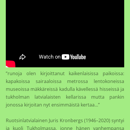
”runoja olen kirjoittanut kaikenlaisissa paikoissa:
kapakoissa sairaaloissa metrossa lentokoneissa
museoissa mäkkäreissä kadulla kävellessä hisseissä ja
tukholman latvialaisten kellarissa mutta pankin
jonossa kirjoitan nyt ensimmäistä kertaa…”
Ruotsinlatvialainen Juris Kronbergs (1946–2020) syntyi
ja kuoli Tukholmassa, jonne hänen vanhempansa