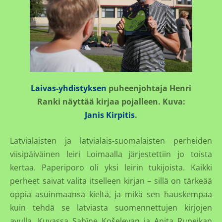
Laivas-yhdistyksen
puheenjohtaja Henri
Ranki näyttää kirjaa pojalleen. Kuva:
Janis Kirpitis
.
Latvialaisten ja latvialais-suomalaisten perheiden
viisipäiväinen leiri Loimaalla järjestettiin jo toista
kertaa. Paperiporo oli yksi leirin tukijoista. Kaikki
perheet saivat valita itselleen kirjan – sillä on tärkeää
oppia asuinmaansa kieltä, ja mikä sen hauskempaa
kuin tehdä se latviasta suomennettujen kirjojen
avulla. Kuvassa Sabīne Košeļevan ja Anita Rupeikan