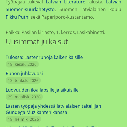
Työpajaa tukevat
Latvian Literature
-alusta,
Latvian
Suomen-suurlähetystö
, Suomen latvialainen koulu
Pikku Putni
sekä Paperiporo-kustantamo.
Paikka: Pasilan kirjasto, 1. kerros, Lasikabinetti.
Uusimmat julkaisut
Tulossa: Lastenrunoja kaikenikäisille
18. kesäk. 2026
Runon juhlavuosi
13. toukok. 2026
Luovuuden iloa lapsille ja aikuisille
25. maalisk. 2026
Lasten työpaja yhdessä latvialaisen taiteilijan
Gundega Muzikanten kanssa
18. helmik. 2026