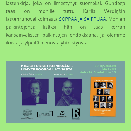
lastenkirja, joka on ilmestynyt suomeksi. Gundega
taas on monille tuttu Kārlis Vērdiņšin
lastenrunovalikoimasta
SOPPAA JA SAIPPUAA
. Monien
palkintojensa lisäksi hän on taas kerran
kansainvälisten palkintojen ehdokkaana, ja olemme
iloisia ja ylpeitä hienosta yhteistyöstä.