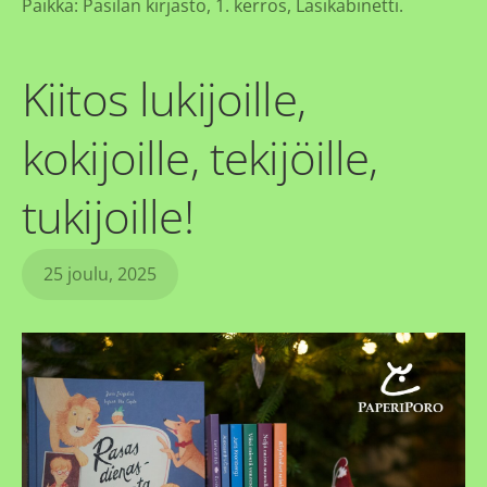
Paikka: Pasilan kirjasto, 1. kerros, Lasikabinetti.
Kiitos lukijoille,
kokijoille, tekijöille,
tukijoille!
25 joulu, 2025