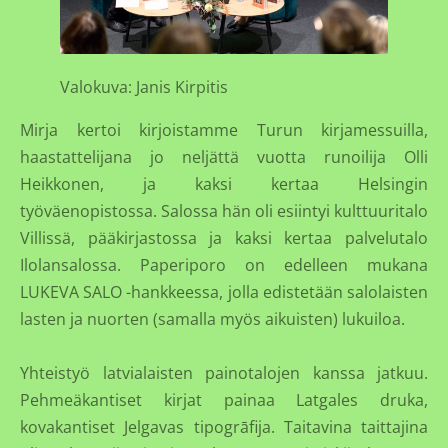
Valokuva: Janis Kirpitis
Mirja kertoi kirjoistamme Turun kirjamessuilla,
haastattelijana jo neljättä vuotta runoilija Olli
Heikkonen, ja kaksi kertaa Helsingin
työväenopistossa. Salossa hän oli esiintyi kulttuuritalo
Villissä, pääkirjastossa ja kaksi kertaa palvelutalo
Ilolansalossa. Paperiporo on edelleen mukana
LUKEVA SALO -hankkeessa, jolla edistetään salolaisten
lasten ja nuorten (samalla myös aikuisten) lukuiloa.
Yhteistyö latvialaisten painotalojen kanssa jatkuu.
Pehmeäkantiset kirjat painaa Latgales druka,
kovakantiset Jelgavas tipogrāfija. Taitavina taittajina