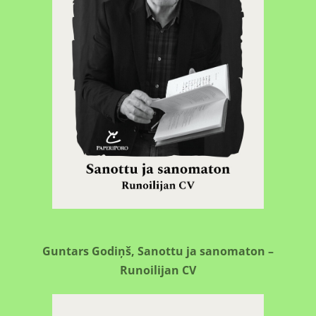
Guntars Godiņš, Sanottu ja sanomaton –
Runoilijan CV