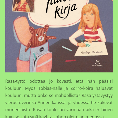
Rasa-tyttö odottaa jo kovasti, että hän pääsisi
kouluun. Myös Tobias-nalle ja Zorro-koira haluavat
kouluun, mutta onko se mahdollista? Rasa ystävystyy
vierustoverinsa Annen kanssa, ja yhdessä he kokevat
monenlaista. Rasan koulu on varmaan aika erilainen
kuin se, jota sinä käyt tai johon olet pian menossa.