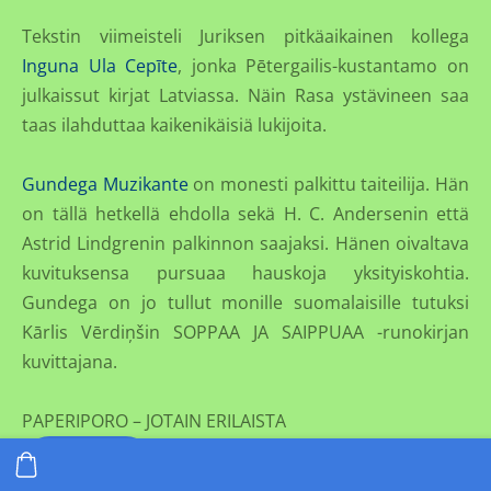
Tekstin viimeisteli Juriksen pitkäaikainen kollega
Inguna Ula Cepīte
, jonka Pētergailis-kustantamo on
julkaissut kirjat Latviassa. Näin Rasa ystävineen saa
taas ilahduttaa kaikenikäisiä lukijoita.
Gundega Muzikante
on monesti palkittu taiteilija. Hän
on tällä hetkellä ehdolla sekä H. C. Andersenin että
Astrid Lindgrenin palkinnon saajaksi. Hänen oivaltava
kuvituksensa pursuaa hauskoja yksityiskohtia.
Gundega on jo tullut monille suomalaisille tutuksi
Kārlis Vērdiņšin SOPPAA JA SAIPPUAA -runokirjan
kuvittajana.
PAPERIPORO – JOTAIN ERILAISTA
TILAA