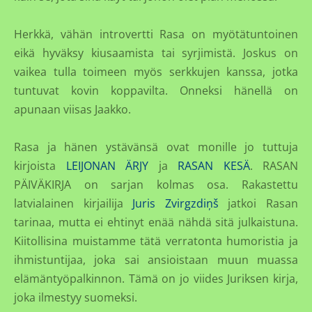
Herkkä, vähän introvertti Rasa on myötätuntoinen
eikä hyväksy kiusaamista tai syrjimistä. Joskus on
vaikea tulla toimeen myös serkkujen kanssa, jotka
tuntuvat kovin koppavilta. Onneksi hänellä on
apunaan viisas Jaakko.
Rasa ja hänen ystävänsä ovat monille jo tuttuja
kirjoista
LEIJONAN ÄRJY
ja
RASAN KESÄ
. RASAN
PÄIVÄKIRJA on sarjan kolmas osa. Rakastettu
latvialainen kirjailija
Juris Zvirgzdiņš
jatkoi Rasan
tarinaa, mutta ei ehtinyt enää nähdä sitä julkaistuna.
Kiitollisina muistamme tätä verratonta humoristia ja
ihmistuntijaa, joka sai ansioistaan muun muassa
elämäntyöpalkinnon. Tämä on jo viides Juriksen kirja,
joka ilmestyy suomeksi.