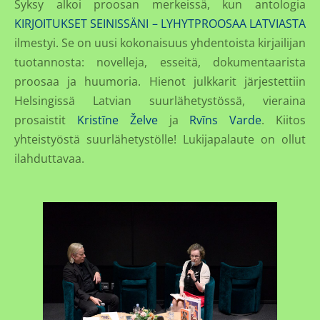
Syksy alkoi proosan merkeissä, kun antologia
KIRJOITUKSET SEINISSÄNI – LYHYTPROOSAA LATVIASTA
ilmestyi. Se on uusi kokonaisuus yhdentoista kirjailijan
tuotannosta: novelleja, esseitä, dokumentaarista
proosaa ja huumoria. Hienot julkkarit järjestettiin
Helsingissä Latvian suurlähetystössä, vieraina
prosaistit
Kristīne Želve
ja
Rvīns Varde
. Kiitos
yhteistyöstä suurlähetystölle! Lukijapalaute on ollut
ilahduttavaa.