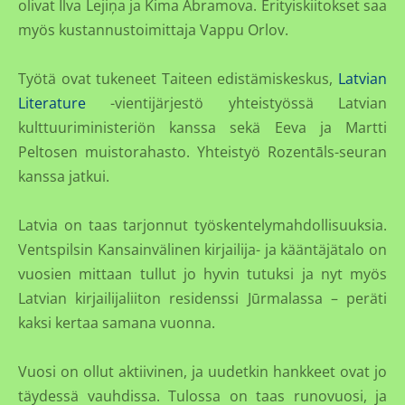
olivat Ilva Lejiņa ja Kima Abramova. Erityiskiitokset saa
myös kustannustoimittaja Vappu Orlov.
Työtä ovat tukeneet Taiteen edistämiskeskus,
Latvian
Literature
-vientijärjestö yhteistyössä Latvian
kulttuuriministeriön kanssa sekä Eeva ja Martti
Peltosen muistorahasto. Yhteistyö Rozentāls-seuran
kanssa jatkui.
Latvia on taas tarjonnut työskentelymahdollisuuksia.
Ventspilsin Kansainvälinen kirjailija- ja kääntäjätalo on
vuosien mittaan tullut jo hyvin tutuksi ja nyt myös
Latvian kirjailijaliiton residenssi Jūrmalassa – peräti
kaksi kertaa samana vuonna.
Vuosi on ollut aktiivinen, ja uudetkin hankkeet ovat jo
täydessä vauhdissa. Tulossa on taas runovuosi, ja