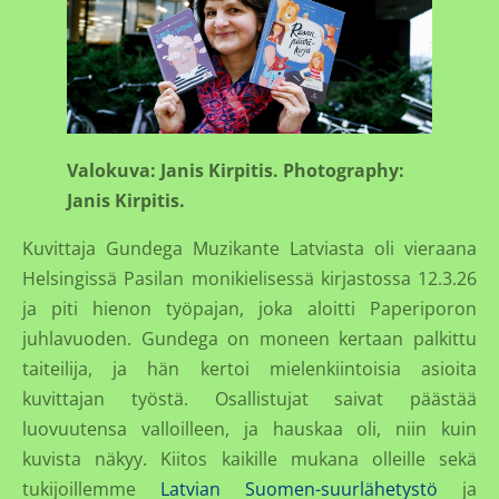
Valokuva: Janis Kirpitis. Photography:
Janis Kirpitis.
Kuvittaja Gundega Muzikante Latviasta oli vieraana
Helsingissä Pasilan monikielisessä kirjastossa 12.3.26
ja piti hienon työpajan, joka aloitti Paperiporon
juhlavuoden. Gundega on moneen kertaan palkittu
taiteilija, ja hän kertoi mielenkiintoisia asioita
kuvittajan työstä. Osallistujat saivat päästää
luovuutensa valloilleen, ja hauskaa oli, niin kuin
kuvista näkyy. Kiitos kaikille mukana olleille sekä
tukijoillemme
Latvian Suomen-suurlähetystö
ja