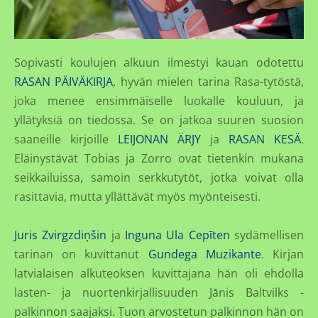
Sopivasti koulujen alkuun ilmestyi kauan odotettu
RASAN PÄIVÄKIRJA
, hyvän mielen tarina Rasa-tytöstä,
joka menee ensimmäiselle luokalle kouluun, ja
yllätyksiä on tiedossa. Se on jatkoa suuren suosion
saaneille kirjoille
LEIJONAN ÄRJY
ja
RASAN KESÄ
.
Eläinystävät Tobias ja Zorro ovat tietenkin mukana
seikkailuissa, samoin serkkutytöt, jotka voivat olla
rasittavia, mutta yllättävät myös myönteisesti.
Juris Zvirgzdiņšin
ja
Inguna Ula Cepīten
sydämellisen
tarinan on kuvittanut
Gundega Muzikante
. Kirjan
latvialaisen alkuteoksen kuvittajana hän oli ehdolla
lasten- ja nuortenkirjallisuuden Jānis Baltvilks -
palkinnon saajaksi. Tuon arvostetun palkinnon hän on