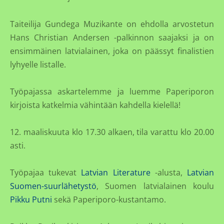
Taiteilija Gundega Muzikante on ehdolla arvostetun
Hans Christian Andersen -palkinnon saajaksi ja on
ensimmäinen latvialainen, joka on päässyt finalistien
lyhyelle listalle.
Työpajassa askartelemme ja luemme Paperiporon
kirjoista katkelmia vähintään kahdella kielellä!
12. maaliskuuta klo 17.30 alkaen, tila varattu klo 20.00
asti.
Työpajaa tukevat
Latvian Literature
-alusta,
Latvian
Suomen-suurlähetystö
, Suomen latvialainen koulu
Pikku Putni
sekä Paperiporo-kustantamo.