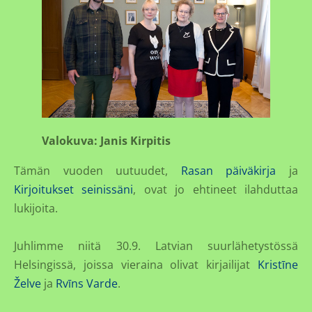
Valokuva: Janis Kirpitis
Tämän vuoden uutuudet,
Rasan päiväkirja
ja
Kirjoitukset seinissäni
, ovat jo ehtineet ilahduttaa
lukijoita.
Juhlimme niitä 30.9. Latvian suurlähetystössä
Helsingissä, joissa vieraina olivat kirjailijat
Kristīne
Želve
ja
Rvīns Varde
.