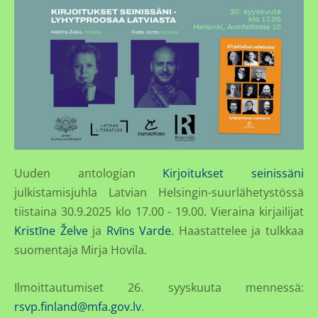
Uuden antologian
Kirjoitukset seinissäni
julkistamisjuhla Latvian Helsingin-suurlähetystössä
tiistaina 30.9.2025 klo 17.00 - 19.00. Vieraina kirjailijat
Kristīne Želve
ja
Rvīns Varde
. Haastattelee ja tulkkaa
suomentaja Mirja Hovila.
Ilmoittautumiset 26. syyskuuta mennessä:
rsvp.finland@mfa.gov.lv
.