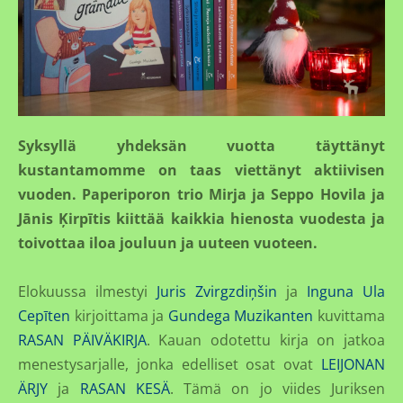
Syksyllä yhdeksän vuotta täyttänyt
kustantamomme on taas viettänyt aktiivisen
vuoden. Paperiporon trio Mirja ja Seppo Hovila ja
Jānis Ķirpītis kiittää kaikkia hienosta vuodesta ja
toivottaa iloa jouluun ja uuteen vuoteen.
Elokuussa ilmestyi
Juris Zvirgzdiņšin
ja
Inguna Ula
Cepīten
kirjoittama ja
Gundega Muzikanten
kuvittama
RASAN PÄIVÄKIRJA
. Kauan odotettu kirja on jatkoa
menestysarjalle, jonka edelliset osat ovat
LEIJONAN
ÄRJY
ja
RASAN KESÄ
. Tämä on jo viides Juriksen