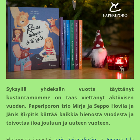
Syksyllä yhdeksän vuotta täyttänyt
kustantamomme on taas viettänyt aktiivisen
vuoden. Paperiporon trio Mirja ja Seppo Hovila ja
Jānis Ķirpītis kiittää kaikkia hienosta vuodesta ja
toivottaa iloa jouluun ja uuteen vuoteen.
Elokuussa ilmestyi
Juris Zvirgzdiņšin
ja
Inguna Ula