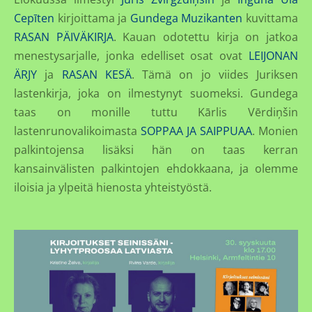
Cepīten
kirjoittama ja
Gundega Muzikanten
kuvittama
RASAN PÄIVÄKIRJA
. Kauan odotettu kirja on jatkoa
menestysarjalle, jonka edelliset osat ovat
LEIJONAN
ÄRJY
ja
RASAN KESÄ
. Tämä on jo viides Juriksen
lastenkirja, joka on ilmestynyt suomeksi. Gundega
taas on monille tuttu Kārlis Vērdiņšin
lastenrunovalikoimasta
SOPPAA JA SAIPPUAA
. Monien
palkintojensa lisäksi hän on taas kerran
kansainvälisten palkintojen ehdokkaana, ja olemme
iloisia ja ylpeitä hienosta yhteistyöstä.