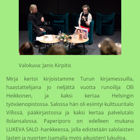
Valokuva: Janis Kirpitis
Mirja kertoi kirjoistamme Turun kirjamessuilla,
haastattelijana jo neljättä vuotta runoilija Olli
Heikkonen, ja kaksi kertaa Helsingin
työväenopistossa. Salossa hän oli esiintyi kulttuuritalo
Villissä, pääkirjastossa ja kaksi kertaa palvelutalo
Ilolansalossa. Paperiporo on edelleen mukana
LUKEVA SALO -hankkeessa, jolla edistetään salolaisten
lasten ja nuorten (samalla myös aikuisten) lukuiloa.