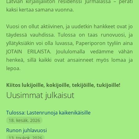
Latvian kirjailijaliiton residenssi Jūrmalassa – peräti
kaksi kertaa samana vuonna.
Vuosi on ollut aktiivinen, ja uudetkin hankkeet ovat jo
täydessä vauhdissa. Tulossa on taas runovuosi, ja
yllätyksiäkin voi olla luvassa, Paperiporon tyyliin aina
JOTAIN ERILAISTA. Joululomalla vedämme vähän
henkeä, sillä kaikki ovat ansainneet myös lomaa ja
lepoa.
Kiitos lukijoille, kokijoille, tekijöille, tukijoille!
Uusimmat julkaisut
Tulossa: Lastenrunoja kaikenikäisille
18. kesäk. 2026
Runon juhlavuosi
13. toukok. 2026