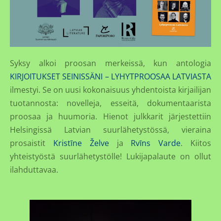
Syksy alkoi proosan merkeissä, kun antologia
KIRJOITUKSET SEINISSÄNI – LYHYTPROOSAA LATVIASTA
ilmestyi. Se on uusi kokonaisuus yhdentoista kirjailijan
tuotannosta: novelleja, esseitä, dokumentaarista
proosaa ja huumoria. Hienot julkkarit järjestettiin
Helsingissä Latvian suurlähetystössä, vieraina
prosaistit
Kristīne Želve
ja
Rvīns Varde
. Kiitos
yhteistyöstä suurlähetystölle! Lukijapalaute on ollut
ilahduttavaa.