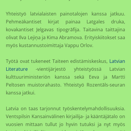
Yhteistyö latvialaisten painotalojen kanssa jatkuu.
Pehmeäkantiset kirjat painaa Latgales druka,
kovakantiset Jelgavas tipogrāfija. Taitavina taittajina
olivat Ilva Lejiņa ja Kima Abramova. Erityiskiitokset saa
myös kustannustoimittaja Vappu Orlov.
Työtä ovat tukeneet Taiteen edistämiskeskus,
Latvian
Literature
-vientijärjestö yhteistyössä Latvian
kulttuuriministeriön kanssa sekä Eeva ja Martti
Peltosen muistorahasto. Yhteistyö Rozentāls-seuran
kanssa jatkui.
Latvia on taas tarjonnut työskentelymahdollisuuksia.
Ventspilsin Kansainvälinen kirjailija- ja kääntäjätalo on
vuosien mittaan tullut jo hyvin tutuksi ja nyt myös