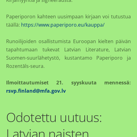
Kirjamyyntiä ja signeerausta.
Paperiporon kahteen uusimpaan kirjaan voi tutustua
täällä:
https://www.paperiporo.eu/kauppa/
Runoilijoiden osallistumista Euroopan kielten päivän
tapahtumaan tukevat Latvian Literature, Latvian
Suomen-suurlähetystö, kustantamo Paperiporo ja
Rozentāls-seura.
Ilmoittautumiset 21. syyskuuta mennessä:
rsvp.finland@mfa.gov.lv
Odotettu uutuus:
Latvian naisten