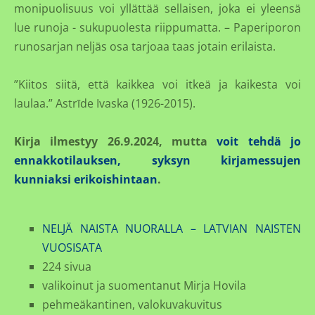
monipuolisuus voi yllättää sellaisen, joka ei yleensä
lue runoja - sukupuolesta riippumatta. – Paperiporon
runosarjan neljäs osa tarjoaa taas jotain erilaista.
”Kiitos siitä, että kaikkea voi itkeä ja kaikesta voi
laulaa.” Astrīde Ivaska (1926-2015).
Kirja ilmestyy 26.9.2024, mutta
voit tehdä jo
ennakkotilauksen, syksyn kirjamessujen
kunniaksi erikoishintaan
.
NELJÄ NAISTA NUORALLA – LATVIAN NAISTEN
VUOSISATA
224 sivua
valikoinut ja suomentanut Mirja Hovila
pehmeäkantinen, valokuvakuvitus