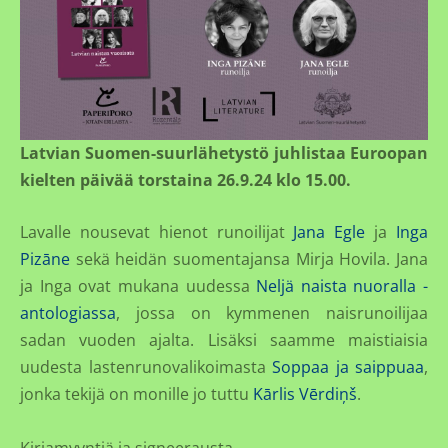
Latvian Suomen-suurlähetystö juhlistaa Euroopan
kielten päivää torstaina 26.9.24 klo 15.00.
Lavalle nousevat hienot runoilijat
Jana Egle
ja
Inga
Pizāne
sekä heidän suomentajansa Mirja Hovila. Jana
ja Inga ovat mukana uudessa
Neljä naista nuoralla -
antologiassa
, jossa on kymmenen naisrunoilijaa
sadan vuoden ajalta. Lisäksi saamme maistiaisia
uudesta lastenrunovalikoimasta
Soppaa ja saippuaa
,
jonka tekijä on monille jo tuttu
Kārlis Vērdiņš
.