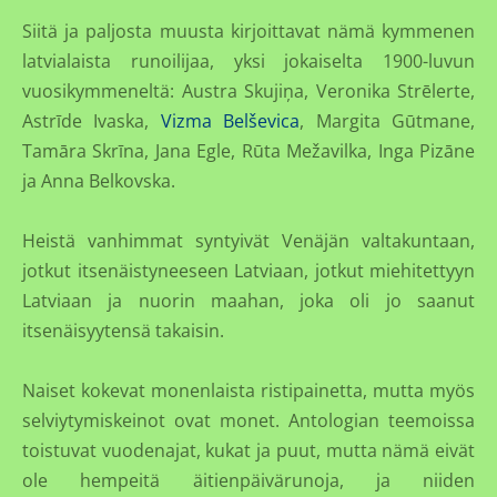
Siitä ja paljosta muusta kirjoittavat nämä kymmenen
latvialaista runoilijaa, yksi jokaiselta 1900-luvun
vuosikymmeneltä: Austra Skujiņa, Veronika Strēlerte,
Astrīde Ivaska,
Vizma Belševica
, Margita Gūtmane,
Tamāra Skrīna, Jana Egle, Rūta Mežavilka, Inga Pizāne
ja Anna Belkovska.
Heistä vanhimmat syntyivät Venäjän valtakuntaan,
jotkut itsenäistyneeseen Latviaan, jotkut miehitettyyn
Latviaan ja nuorin maahan, joka oli jo saanut
itsenäisyytensä takaisin.
Naiset kokevat monenlaista ristipainetta, mutta myös
selviytymiskeinot ovat monet. Antologian teemoissa
toistuvat vuodenajat, kukat ja puut, mutta nämä eivät
ole hempeitä äitienpäivärunoja, ja niiden