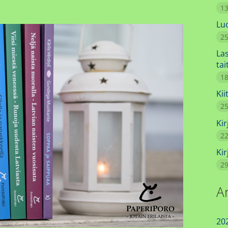
13
Luo
25
La
ta
18
Kii
25
Ki
22
Kir
29
A
20