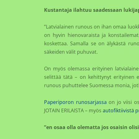
Kustantaja ilahtuu saadessaan lukijapa
”Latvialainen runous on ihan omaa luokka
on hyvin hienovaraista ja konstailem
koskettaa. Samalla se on älykästä runou
säkeiden välit puhuvat.
On myös olemassa erityinen latvialaine
selittää tätä – on kehittynyt erityinen e
runous puhuttelee Suomessa monia, jotk
Paperiporon runosarjassa
on jo viisi o
JOTAIN ERILAISTA – myös
autofiktiivistä 
”en osaa olla olematta jos osaisin olisi