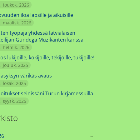
. toukok. 2026
vuuden iloa lapsille ja aikuisille
. maalisk. 2026
sten työpaja yhdessä latvialaisen
iteilijan Gundega Muzikanten kanssa
. helmik. 2026
tos lukijoille, kokijoille, tekijöille, tukijoille!
. jouluk. 2025
rjasyksyn värikäs avaus
. lokak. 2025
joitukset seinissäni Turun kirjamessuilla
. syysk. 2025
rkisto
26
›