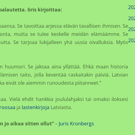
20
lautetta. Iiris kirjoittaa:
20
ansa. Se tavoittaa arjessa elävän tavallisen ihmisen. Se
20
atonta, mutta se tulee keskelle meidän elämäämme. Se
20
tta. Se tarjoaa lukijalleen yhä uusia oivalluksia. Myös
n huumori. Se jaksaa aina yllättää. Ehkä maan historia
lämisen taito, jolla keventää raskaitakin päiviä. Latvian
a eivät ole aiemmin runoudesta piitanneet.”
saa. Vielä ehdit hankkia joululahjaksi tai omaksi iloksesi
proosaa
ja
lastenkirjoja
Latviasta.
n jo aikaa sitten ollut”
–
Juris Kronbergs