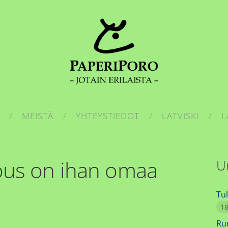
MEISTÄ
YHTEYSTIEDOT
LATVISKI
L
nous on ihan omaa
U
Tul
18
Ru