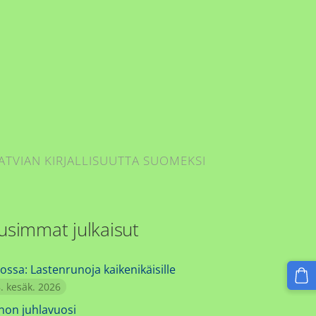
ATVIAN KIRJALLISUUTTA SUOMEKSI
usimmat julkaisut
ossa: Lastenrunoja kaikenikäisille
. kesäk. 2026
non juhlavuosi