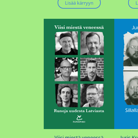
Lisää kärryyn
L
Viisi miestä veneessä
Juris Kr