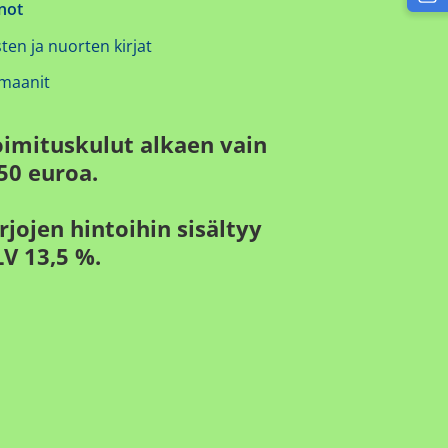
not
ten ja nuorten kirjat
maanit
oimituskulut alkaen vain
50 euroa.
rjojen hintoihin sisältyy
V 13,5 %.