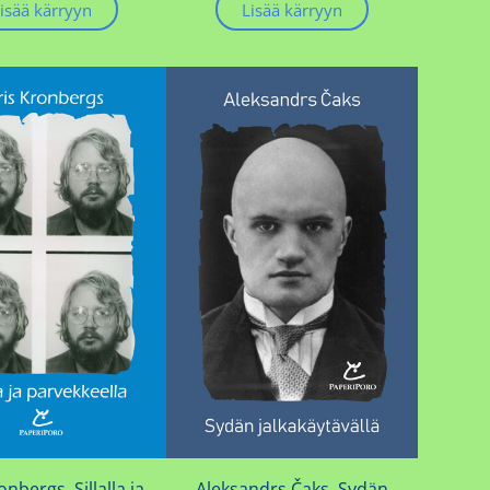
isää kärryyn
Lisää kärryyn
onbergs, Sillalla ja
Aleksandrs Čaks, Sydän