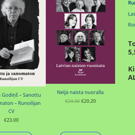
Ru
Las
Ro
T
5,
Ki
AL
Neljä naista nuoralla
 Godiņš – Sanottu
€20.20
€24.00
maton – Runoilijan
CV
€23.00