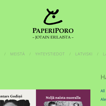
MEISTÄ
YHTEYSTIEDOT
LATVISKI
L
H
All
Al